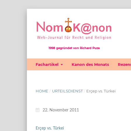
1998 gegründet von Richard Puza
Fachartikel
Kanon des Monats
Rezen
HOME
/
URTEILSDIENST
/
Erçep vs. Türkei
22. November 2011
Erçep vs. Türkei