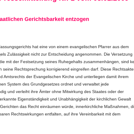
taatlichen Gerichtsbarkeit entzogen
assungsgerichts hat eine von einem evangelischen Pfarrer aus dem
s Zulässigkeit nicht zur Entscheidung angenommen. Die Versetzung
 die mit der Festsetzung seines Ruhegehalts zusammenhängen, sind k
rch seine Rechtsprechung korrigierend eingreifen darf. Diese Rechtsakte
nd Amtsrechts der Evangelischen Kirche und unterliegen damit ihrem
hen System des Grundgesetzes ordnet und verwaltet jede
ndig und verleiht ihre Ämter ohne Mitwirkung des Staates oder der
rkannte Eigenständigkeit und Unabhängigkeit der kirchlichen Gewalt
 Gerichten das Recht einräumen würde, innerkirchliche Maßnahmen, d
lbaren Rechtswirkungen entfalten, auf ihre Vereinbarkeit mit dem