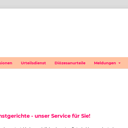
sionen
Urteilsdienst
Diözesanurteile
Meldungen
gerichte - unser Service für Sie!