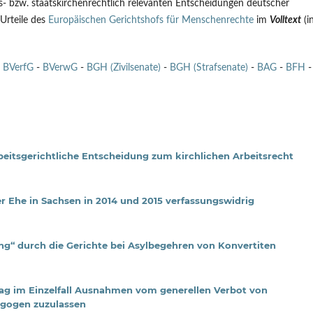
ons- bzw. staatskirchenrechtlich relevanten Entscheidungen deutscher
 Urteile des
Europäischen Gerichtshofs für Menschenrechte
im
Volltext
(i
:
BVerfG
-
BVerwG
-
BGH (Zivilsenate)
-
BGH (Strafsenate)
-
BAG
-
BFH
-
eitsgerichtliche Entscheidung zum kirchlichen Arbeitsrecht
r Ehe in Sachsen in 2014 und 2015 verfassungswidrig
ng“ durch die Gerichte bei Asylbegehren von Konvertiten
rag im Einzelfall Ausnahmen vom generellen Verbot von
agogen zuzulassen