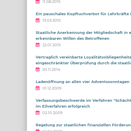
11.08.2015
Ein pauschales Kopftuchverbot für Lehrkräfte i
13.03.2015
Staatliche Anerkennung der Mitgliedschaft in
erkennbaren Willen des Betroffenen
22.01.2015
Vertraglich vereinbarte Loyalitätsobliegenheit
eingeschränkter Überprüfung durch die staatl
20.11.2014
Ladenöffnung an allen vier Adventssonntagen 
01.12.2009
Verfassungsbeschwerde im Verfahren "Schächt
im Eilverfahren erfolgreich
02.10.2009
Regelung zur staatlichen finanziellen Förder